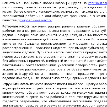
нагнетания. Поршневые насосы классифицируют на
горизонтал
многоцилиндровые, а также по быстроходности, роду подаваемой
имеют более сложную конструкцию, отличаются тихоходностью, а
совершаемой работы. Но они обладают сравнительно высоким 
качестве
дозировочные насосы
.
Роторные
насосы
получили распространение главным образом 
рабочих органов роторные насосы можно подразделить на зуб
радиально-поршневые, лабиринтные и др. Каждый из них имеет с
в основном аналогичного действию поршневых насосов. Роторные
является их большим преимуществом и упрощает конструк
распространённый – всасывает жидкость при выходе зубьев одног
зацепление с другой. Зубчатые насосы снабжаются предохранит
перепускает жидкость со стороны нагнетания на сторону всасыв
без абразивных примесей. Шиберный пластинчатый насос дейст
пластинами и соответствующими участками поверхностей ротор
эксцентрично расположенного ротора этот объём увеличивается, 
жидкости. В другой части насоса при вращении ротора м
подаваемой среды. Эти насосы бывают одинарными и сдвоенными
Струйные насосы
из числа насосов имеют наиболее широкую обла
водоструйный насос, действие которого состоит в основном из
кинетическую, обмена количеством движения между частицами р
кинетической энергии смеси рабочей и транспортируемой жид
создаётся разрежение, что обеспечивает всасывание подава
значительно повышается в результате снижения скорости движен