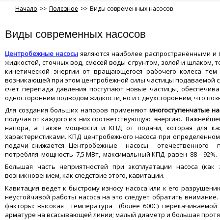
Начало
>>
Полезное
>>
Виды современных насосов
Виды современных насосов
Центробежные
насосы
являются наиболее распространёнными и п
жидкостей, сточных вод, смесей воды с грунтом, золой и шлаком,
кинетической энергии от вращающегося рабочего колеса тем 
возникающей при этом центробежной силы частицы подаваемой сре
счет перепада давления поступают новые частицы, обеспечивая
односторонним подводом жидкости, но и с двухсторонним, что поз
Для создания больших напоров применяют
многоступенчатые на
получая от каждого из них соответствующую энергию. Важнейш
напора, а также мощности и КПД от подачи, которая для к
характеристиками. КПД центробежного насоса при определенном 
подачи снижается. Центробежные насосы отечественного прои
потребляя мощность 7,5 МВт, максимальный КПД равен 88 – 92%.
Большая часть неприятностей при эксплуатации насоса (как 
возникновением, как следствие этого, кавитации.
Кавитация ведет к быстрому износу насоса или к его разрушени
неустойчивой работы насоса на это следует обратить вним
факторы: высокая температура (более 600С) перекачиваемой 
арматуре на всасывающей линии; малый диаметр и большая прот