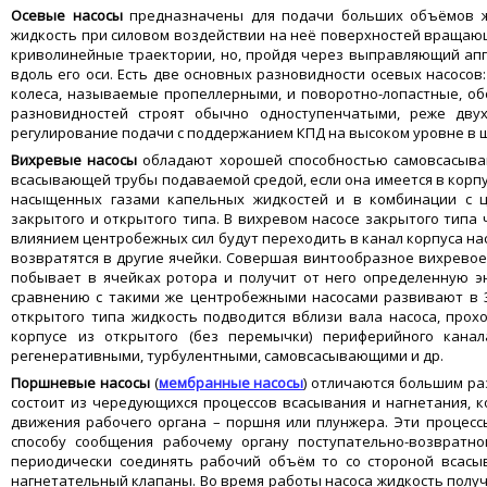
Осевые
насосы
предназначены для подачи больших объёмов жи
жидкость при силовом воздействии на неё поверхностей вращающ
криволинейные траектории, но, пройдя через выправляющий аппа
вдоль его оси. Есть две основных разновидности осевых насосо
колеса, называемые пропеллерными, и поворотно-лопастные, об
разновидностей строят обычно одноступенчатыми, реже двух
регулирование подачи с поддержанием КПД на высоком уровне в 
Вихревые
насосы
обладают хорошей способностью самовсасыван
всасывающей трубы подаваемой средой, если она имеется в корпу
насыщенных газами капельных жидкостей и в комбинации с ц
закрытого и открытого типа. В вихревом насосе закрытого типа
влиянием центробежных сил будут переходить в канал корпуса нас
возвратятся в другие ячейки. Совершая винтообразное вихревое
побывает в ячейках ротора и получит от него определенную эн
сравнению с такими же центробежными насосами развивают в 3
открытого типа жидкость подводится вблизи вала насоса, прох
корпусе из открытого (без перемычки) периферийного кана
регенеративными, турбулентными, самовсасывающими и др.
Поршневые насосы
(
мембранные насосы
)
отличаются большим ра
состоит из чередующихся процессов всасывания и нагнетания, 
движения рабочего органа – поршня или плунжера. Эти процесс
способу сообщения рабочему органу поступательно-возврат
периодически соединять рабочий объём то со стороной всасы
нагнетательный клапаны. Во время работы насоса жидкость пол